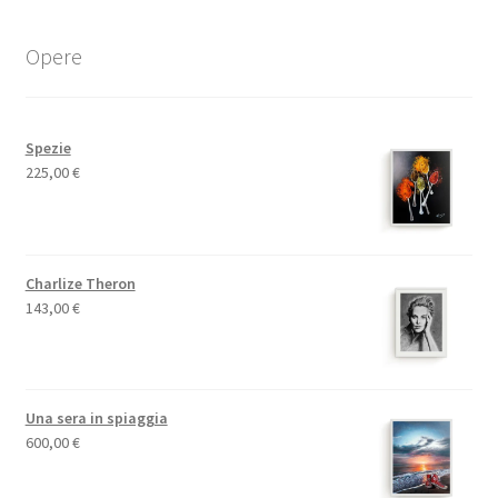
Opere
Spezie
225,00
€
Charlize Theron
143,00
€
Una sera in spiaggia
600,00
€