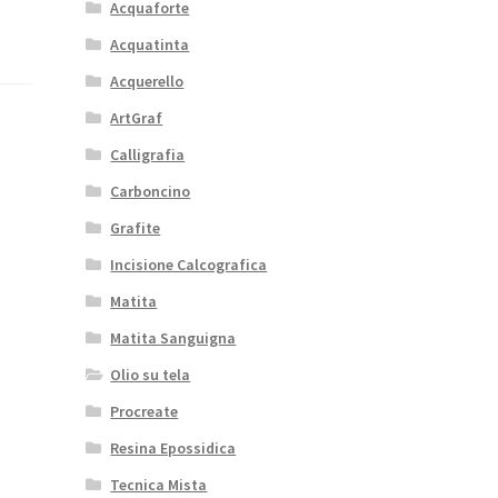
Acquaforte
Acquatinta
Acquerello
ArtGraf
Calligrafia
Carboncino
Grafite
Incisione Calcografica
Matita
Matita Sanguigna
Olio su tela
Procreate
Resina Epossidica
Tecnica Mista