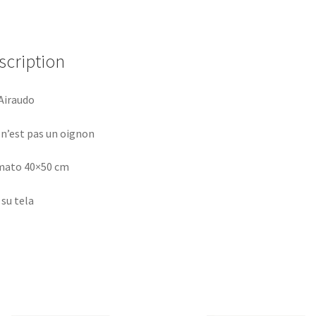
scription
Airaudo
 n’est pas un oignon
mato 40×50 cm
 su tela