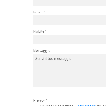
Email
*
Mobile
*
Messaggio
Privacy
*
Ho letto e accettato l'
informativa
sulla 