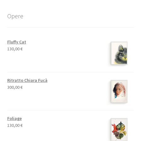
Opere
Fluffy Cat
130,00
€
Ritratto Chiara Fucà
300,00
€
Foliage
130,00
€