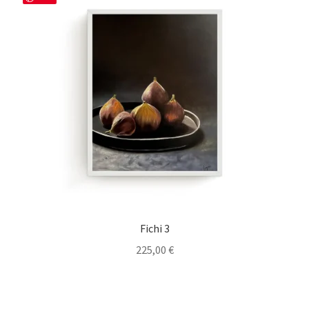
Fichi 3
225,00
€