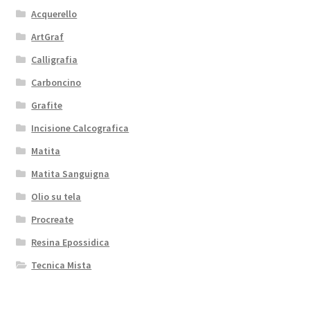
Acquerello
ArtGraf
Calligrafia
Carboncino
Grafite
Incisione Calcografica
Matita
Matita Sanguigna
Olio su tela
Procreate
Resina Epossidica
Tecnica Mista