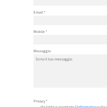
Email
*
Mobile
*
Messaggio
Privacy
*
Ho letto e accettato l'
informativa
sulla 