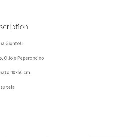
scription
a Giuntoli
o, Olio e Peperoncino
mato 40×50 cm
 su tela