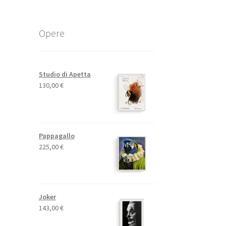
Opere
Studio di Apetta
130,00
€
Pappagallo
225,00
€
Joker
143,00
€