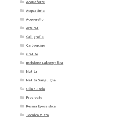
Acquaforte
Acquatinta
Acquerello
ArtGraf
Calligrafia
Carboncino
Grafite
Incisione Calcografica
Matita
Matita Sanguigna
Olio su tela
Procreate
Resina Epossidica
Tecnica Mista